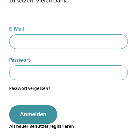
zu setzen. Vielen Dank.
E-Mail
Passwort
Sie sind noch kein Mitglied?
Werden sie Mitglied um Zugriff auf exklusive Inhalte
zu erhalten.
Passwort vergessen?
Zu den Vorteilen
Anmelden
Als neuer Benutzer registrieren
Sie sind bereits Mitglied?
Melden Sie sich an um Zugriff auf exklusive Inhalte