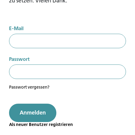
zu setzen. Vielen Dank.
E-Mail
Passwort
Sie sind noch kein Mitglied?
Werden sie Mitglied um Zugriff auf exklusive Inhalte
zu erhalten.
Passwort vergessen?
Zu den Vorteilen
Anmelden
Als neuer Benutzer registrieren
Sie sind bereits Mitglied?
Melden Sie sich an um Zugriff auf exklusive Inhalte