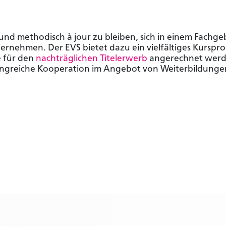
h und methodisch à jour zu bleiben, sich in einem Fachge
bernehmen. Der EVS bietet dazu ein vielfältiges Kursp
e für den
nachträglichen Titelerwerb
angerechnet wer
ngreiche Kooperation im Angebot von Weiterbildunge
 kein Mitglied?
Sie sind bereits Mitglied?
tglied um Zugriff auf
Melden Sie sich an um Zugriff a
lte zu erhalten.
Inhalte zu erhalten.
rteilen
Zum Login