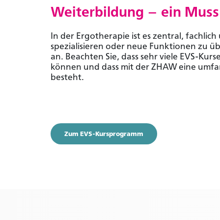
Weiterbildung – ein Muss
In der Ergotherapie ist es zentral, fachlic
spezialisieren oder neue Funktionen zu ü
an. Beachten Sie, dass sehr viele EVS-Kurs
können und dass mit der ZHAW eine umfa
Sie sind noch
besteht.
Werden sie Mi
exklusive Inha
Zu den Vo
Zum EVS-Kursprogramm