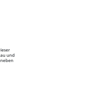
ieser
eau und
Daneben