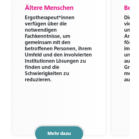
Ältere Menschen
Beruf
Ergotherapeut*innen
Die ber
Sie sind bereits Mitglied?
verfügen über die
viele 
Melden Sie sich an um Zugriff auf exklusive Inhalte
notwendigen
und ex
zu erhalten.
Fachkenntnisse, um
Arbeit
gemeinsam mit den
förder
betroffenen Personen, ihrem
im All
Zum Login
Umfeld und den involvierten
unters
Institutionen Lösungen zu
aus ge
finden und die
Gründe
Schwierigkeiten zu
mehr 
reduzieren.
ausfü
Mehr dazu