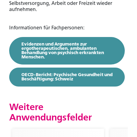
Selbstversorgung, Arbeit oder Freizeit wieder
aufnehmen.
Informationen für Fachpersonen:
Evidenzen und Argumente zur
ergotherapeutischen, ambulanten
Behandlung von psychisch erkrankten
Menschen.
OECD-Bericht: Psychische Gesundheit und
Beschäftigung: Schweiz
Weitere
Sie sind noch kein Mitglied?
Werden sie Mitglied um Zugriff auf exklusive Inhalte
Anwendungsfelder
zu erhalten.
Zu den Vorteilen