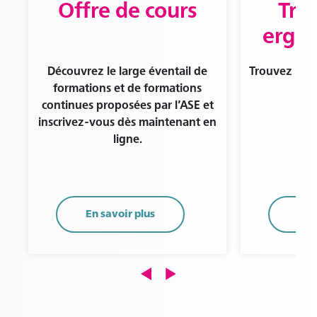
Offre de cours
Tro
ergo
Découvrez le large éventail de
Trouvez un·e
formations et de formations
de
continues proposées par l’ASE et
inscrivez-vous dès maintenant en
ligne.
En savoir plus
En 