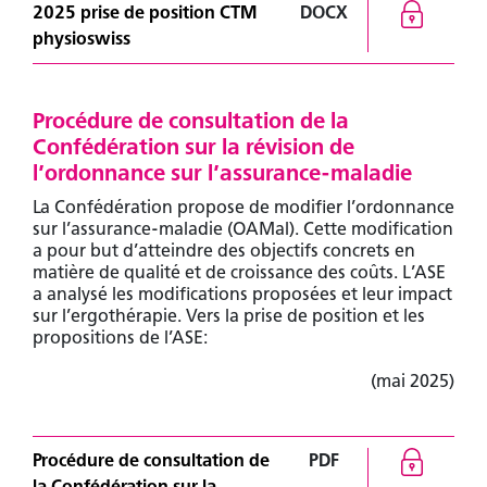
2025 prise de position CTM
DOCX
physioswiss
Procédure de consultation de la
Confédération sur la révision de
l’ordonnance sur l’assurance-maladie
La Confédération propose de modifier l’ordonnance
Vous n’êtes pas encore membre ?
sur l’assurance-maladie (OAMal). Cette modification
Devenez membre pour accéder à des contenus
a pour but d’atteindre des objectifs concrets en
exclusifs.
matière de qualité et de croissance des coûts. L’ASE
a analysé les modifications proposées et leur impact
sur l’ergothérapie. Vers la prise de position et les
Voir les avantages
propositions de l’ASE:
(mai 2025)
Vous êtes déjà membre ?
Connectez-vous pour accéder à des contenus
exclusifs.
Procédure de consultation de
PDF
la Confédération sur la