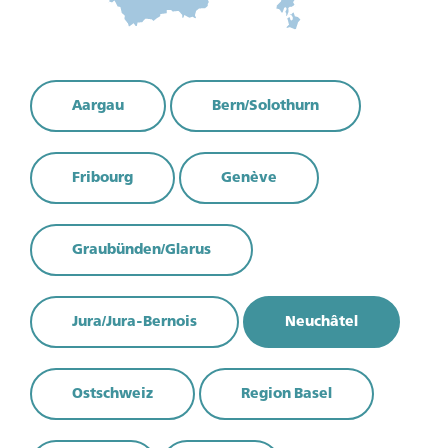
Aargau
Bern/Solothurn
Fribourg
Genève
Graubünden/Glarus
Jura/Jura-Bernois
Neuchâtel
Ostschweiz
Region Basel