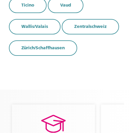
Non siete ancora membri?
Ticino
Vaud
Diventate membri per accedere ai contenuti
esclusivi.
Wallis/Valais
Zentralschweiz
Scoprite i vantaggi
Zürich/Schaffhausen
Siete già membri?
Accedete per visualizzare i contenuti esclusivi.
Accedi