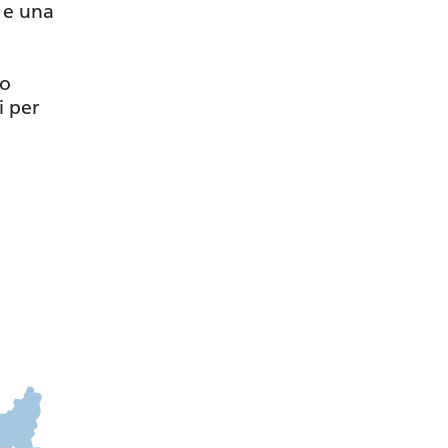
e e una
i
no
i per