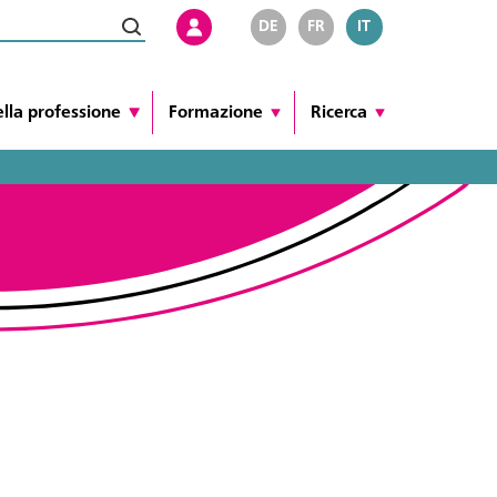
DE
FR
IT
ella professione
Formazione
Ricerca
o