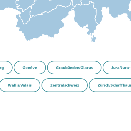
cora membri?
Siete già membri?
mbri per accedere ai
Accedete per visualizzare i con
rg
Genève
Graubünden/Glarus
Jura/Jura-
usivi.
esclusivi.
i vantaggi
Accedi
Wallis/Valais
Zentralschweiz
Zürich/Schaffhau