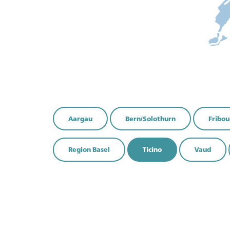
Non siete an
Diventate me
Aargau
Bern/Solothurn
Fribou
contenuti escl
Scoprite 
Region Basel
Ticino
Vaud