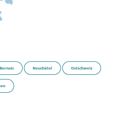
tenuti
Bernois
Neuchâtel
Ostschweiz
sen