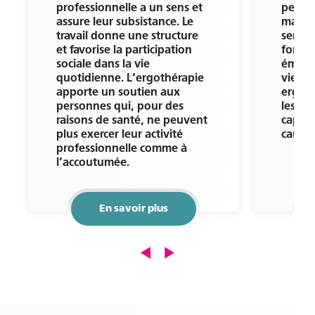
professionnelle a un sens et
peuven
assure leur subsistance. Le
majeur
travail donne une structure
sensor
et favorise la participation
foncti
sociale dans la vie
émotio
quotidienne. L’ergothérapie
vie soc
apporte un soutien aux
ergot
personnes qui, pour des
les pe
raisons de santé, ne peuvent
capaci
plus exercer leur activité
cause 
professionnelle comme à
l’accoutumée.
En savoir plus