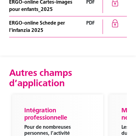
ERGO-online Cartes-images
PDF
pour enfants_2025
ERGO-online Schede per
PDF
l’infanzia 2025
Autres champs
d’application
Intégration
Malad
professionnelle
neur
Pour de nombreuses
Les ma
personnes, l’activité
du sys