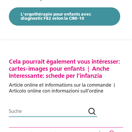
L’ergothérapie pour enfants avec
diagnostic F82 selon la CIM-10
Vous n’êtes pas encore membre ?
Devenez membre pour accéder à des contenus
exclusifs.
Voir les avantages
Cela pourrait également vous intéresser:
cartes-images pour enfants | Anche
Vous êtes déjà membre ?
interessante: schede per l’infanzia
Connectez-vous pour accéder à des contenus
exclusifs.
Article online et informations sur la commande |
Articolo online con informazioni sull’ordine
Se connecter