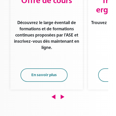
Offre de cours
Tro
ergo
Découvrez le large éventail de
Trouvez un·e
formations et de formations
de
continues proposées par l’ASE et
inscrivez-vous dès maintenant en
ligne.
En savoir plus
En 