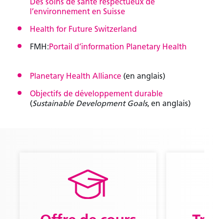
Des soins de santé respectueux de
exclusifs.
l’environnement en Suisse
Health for Future Switzerland
Voir les avantages
FMH:
Portail d’information Planetary Health
Vous êtes déjà membre ?
Planetary Health Alliance
(en anglais)
Connectez-vous pour accéder à des contenus
exclusifs.
Objectifs de développement durable
(
Sustainable Development Goals
, en anglais)
Se connecter