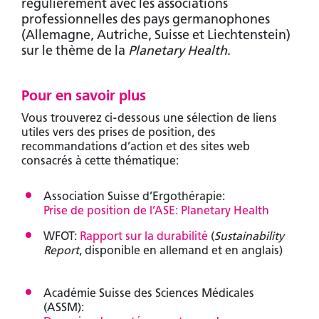
régulièrement avec les associations
professionnelles des pays germanophones
(Allemagne, Autriche, Suisse et Liechtenstein)
sur le thème de la
Planetary Health
.
Pour en savoir plus
Vous trouverez ci-dessous une sélection de liens
utiles vers des prises de position, des
recommandations d’action et des sites web
consacrés à cette thématique:
Association Suisse d’Ergothérapie:
Prise de position de l’ASE: Planetary Health
WFOT:
Rapport sur la durabilité
(
Sustainability
Report
, disponible en allemand et en anglais)
Académie Suisse des Sciences Médicales
Vous n’êtes pas encore membre ?
(ASSM):
Devenez membre pour accéder à des contenus