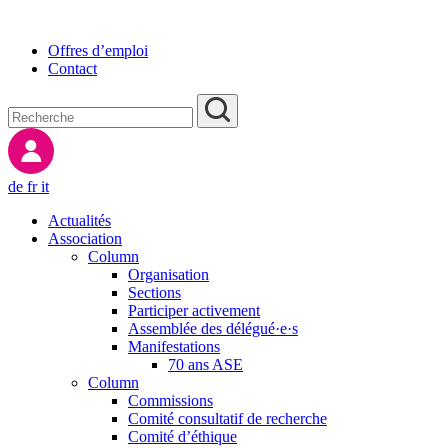
Offres d’emploi
Contact
de
fr
it
Actualités
Association
Column
Organisation
Sections
Participer activement
Assemblée des délégué·e·s
Manifestations
70 ans ASE
Column
Commissions
Comité consultatif de recherche
Comité d’éthique