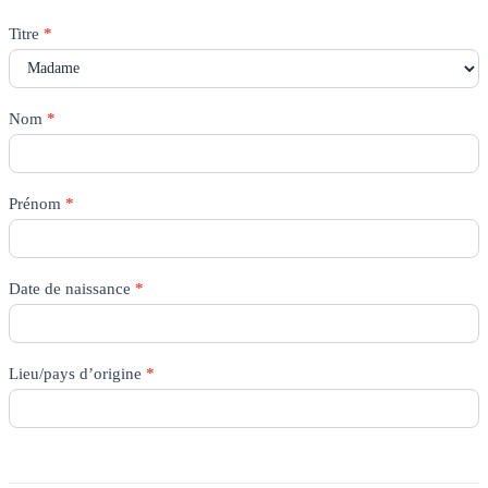
Antrag
Titre
*
EVS-
Einzelmitgliedschaft
FR
Nom
*
Prénom
*
Date de naissance
*
Lieu/pays d’origine
*