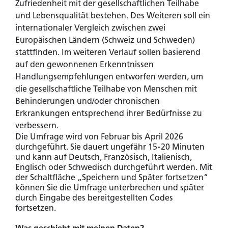
Zufriedenheit mit der gesellschaftlichen Teilhabe
und Lebensqualität bestehen. Des Weiteren soll ein
internationaler Vergleich zwischen zwei
Europäischen Ländern (Schweiz und Schweden)
stattfinden. Im weiteren Verlauf sollen basierend
auf den gewonnenen Erkenntnissen
Handlungsempfehlungen entworfen werden, um
die gesellschaftliche Teilhabe von Menschen mit
Behinderungen und/oder chronischen
Erkrankungen entsprechend ihrer Bedürfnisse zu
verbessern.
Sie sind noch kein Mitglied?
Werden sie Mitglied um Zugriff auf exklusive Inhalte
Die Umfrage wird von Februar bis April 2026
zu erhalten.
durchgeführt. Sie dauert ungefähr 15-20 Minuten
und kann auf Deutsch, Französisch, Italienisch,
Englisch oder Schwedisch durchgeführt werden. Mit
Zu den Vorteilen
der Schaltfläche „Speichern und Später fortsetzen“
können Sie die Umfrage unterbrechen und später
durch Eingabe des bereitgestellten Codes
fortsetzen.
Sie sind bereits Mitglied?
Melden Sie sich an um Zugriff auf exklusive Inhalte