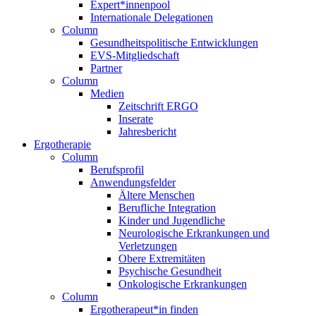
Expert*innenpool
Internationale Delegationen
Column
Gesundheitspolitische Entwicklungen
EVS-Mitgliedschaft
Partner
Column
Medien
Zeitschrift ERGO
Inserate
Jahresbericht
Ergotherapie
Column
Berufsprofil
Anwendungsfelder
Ältere Menschen
Berufliche Integration
Kinder und Jugendliche
Neurologische Erkrankungen und
Verletzungen
Obere Extremitäten
Psychische Gesundheit
Onkologische Erkrankungen
Column
Ergotherapeut*in finden