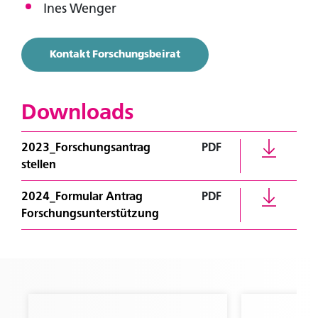
Ines Wenger
Kontakt Forschungsbeirat
Downloads
Sie sind noch kein Mitglied?
2023_Forschungsantrag
PDF
Werden sie Mitglied um Zugriff auf exklusive Inhalte
zu erhalten.
stellen
2024_Formular Antrag
PDF
Zu den Vorteilen
Forschungsunterstützung
Sie sind bereits Mitglied?
Melden Sie sich an um Zugriff auf exklusive Inhalte
zu erhalten.