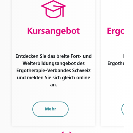
Zum Login
Kursangebot
Ergot
Entdecken Sie das breite Fort- und
Find
Weiterbildungsangebot des
Ergotherape
Ergotherapie-Verbandes Schweiz
und melden Sie sich gleich online
an.
Mehr