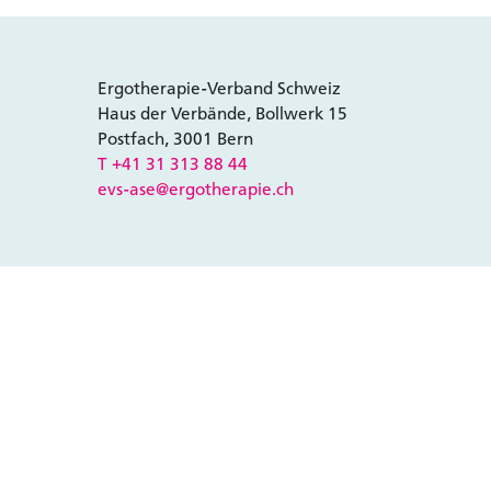
 kein Mitglied?
Sie sind bereits Mitglied?
tglied um Zugriff auf
Melden Sie sich an um Zugriff a
Ergotherapie-Verband Schweiz
lte zu erhalten.
Inhalte zu erhalten.
Haus der Verbände, Bollwerk 15
rteilen
Zum Login
Postfach, 3001 Bern
T +41 31 313 88 44
evs-ase@ergotherapie.ch