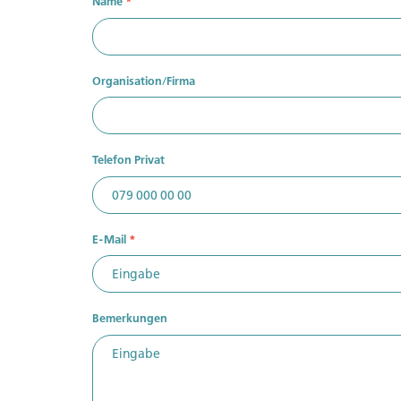
Name
*
Organisation/Firma
Telefon Privat
E-Mail
*
Sie sind noch
Werden sie Mi
exklusive Inha
Bemerkungen
Zu den Vo