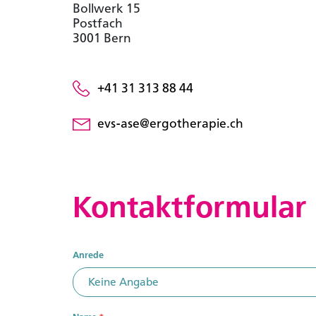
Bollwerk 15
Postfach
3001 Bern
+41 31 313 88 44
evs-ase@ergotherapie.ch
Kontaktformular
Contact
Anrede