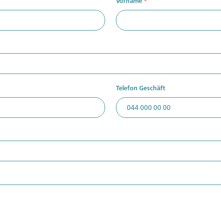
Vorname
*
Telefon Geschäft
 kein Mitglied?
Sie sind bereits Mitglied?
tglied um Zugriff auf
Melden Sie sich an um Zugriff a
lte zu erhalten.
Inhalte zu erhalten.
rteilen
Zum Login