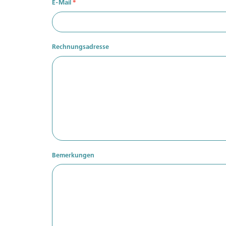
E-Mail
*
Rechnungsadresse
Sie sind noch
Werden sie Mi
exklusive Inha
Zu den Vor
Bemerkungen