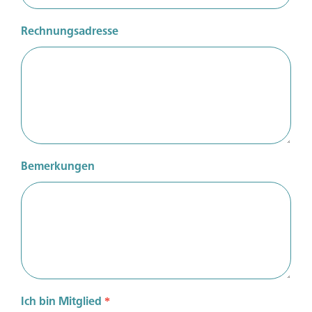
Werden sie Mitglied um Zugriff auf exklusive Inhalte zu
erhalten.
Rechnungsadresse
Zu den Vorteilen
Sie sind bereits Mitglied?
Melden Sie sich an um Zugriff auf exklusive Inhalte zu
erhalten.
Bemerkungen
Zum Login
Ich bin Mitglied
*