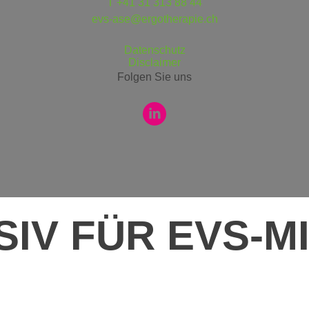
T +41 31 313 88 44
evs-ase@ergotherapie.ch
Datenschutz
Disclaimer
Folgen Sie uns
SIV FÜR EVS-M
.