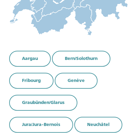
Aargau
Bern/Solothurn
Fribourg
Genève
Graubünden/Glarus
Jura/Jura-Bernois
Neuchâtel
Sie sind noch kein Mitglied?