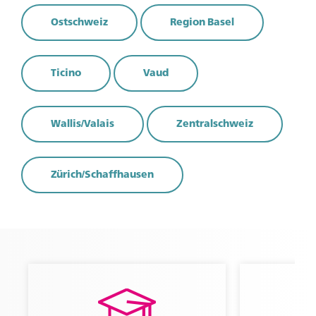
Werden sie Mitglied um Zugriff auf exklusive Inhalte
Ostschweiz
Region Basel
zu erhalten.
Zu den Vorteilen
Ticino
Vaud
Sie sind bereits Mitglied?
Wallis/Valais
Zentralschweiz
Melden Sie sich an um Zugriff auf exklusive Inhalte
zu erhalten.
Zürich/Schaffhausen
Zum Login