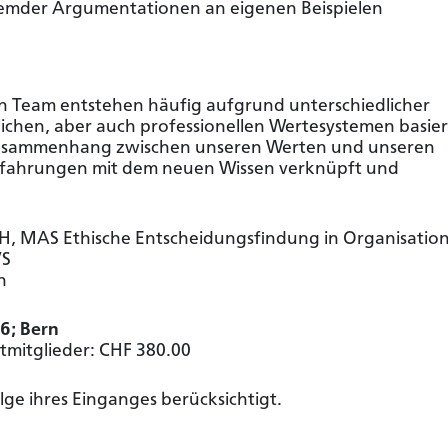
emder Argumentationen an eigenen Beispielen
 kein Mitglied?
Sie sind bereits Mitglied?
tglied um Zugriff auf
Melden Sie sich an um Zugriff a
len Team entstehen häufig aufgrund unterschiedlicher
lte zu erhalten.
Inhalte zu erhalten.
ichen, aber auch professionellen Wertesystemen basier
 Zusammenhang zwischen unseren Werten und unseren
rteilen
Zum Login
rfahrungen mit dem neuen Wissen verknüpft und
FH, MAS Ethische Entscheidungsfindung in Organisatio
VS
n
6; Bern
htmitglieder: CHF 380.00
e ihres Einganges berücksichtigt.