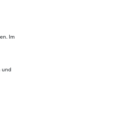
uf exklusive
en. Im
n und