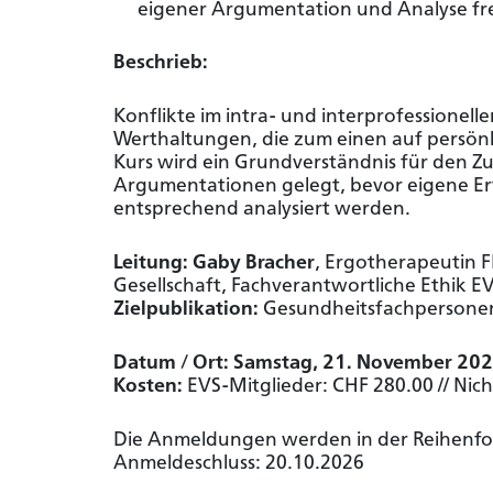
eigener Argumentation und Analyse fr
Beschrieb:
Sie sind noch
Werden sie Mi
Konflikte im intra- und interprofessionel
exklusive Inha
Werthaltungen, die zum einen auf persönl
Kurs wird ein Grundverständnis für den
Zu den Vo
Argumentationen gelegt, bevor eigene E
entsprechend analysiert werden.
Leitung: Gaby Bracher
, Ergotherapeutin 
Gesellschaft, Fachverantwortliche Ethik E
Zielpublikation:
Gesundheitsfachpersone
Datum / Ort: Samstag, 21. November 202
Kosten:
EVS-Mitglieder: CHF 280.00 // Nic
Die Anmeldungen werden in der Reihenfolg
Anmeldeschluss: 20.10.2026